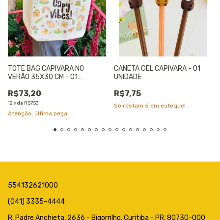
TOTE BAG CAPIVARA NO
CANETA GEL CAPIVARA - 01
VERÃO 35X30 CM - 01
UNIDADE
UNIDADE
R$73,20
R$7,75
12
x
de
R$7,53
Só restam
5
em estoque!
Atenção, última peça!
554132621000
(041) 3335-4444
R. Padre Anchieta, 2636 - Bigorrilho, Curitiba - PR, 80730-000