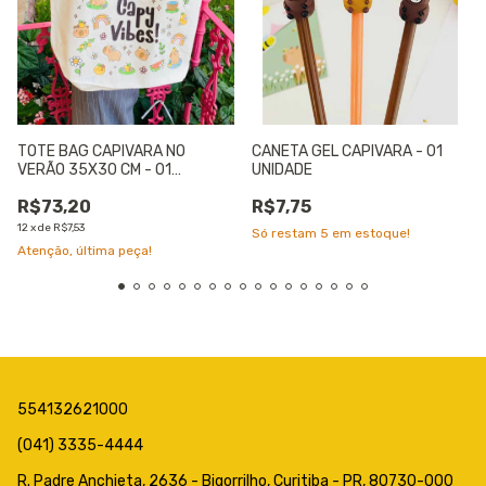
TOTE BAG CAPIVARA NO
CANETA GEL CAPIVARA - 01
VERÃO 35X30 CM - 01
UNIDADE
UNIDADE
R$73,20
R$7,75
12
x
de
R$7,53
Só restam
5
em estoque!
Atenção, última peça!
554132621000
(041) 3335-4444
R. Padre Anchieta, 2636 - Bigorrilho, Curitiba - PR, 80730-000