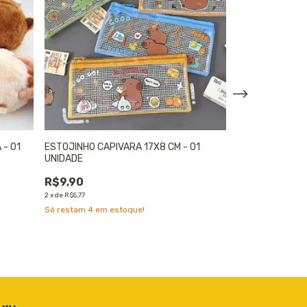
 - 01
ESTOJINHO CAPIVARA 17X8 CM - 01
KIT 3 MARCADO
UNIDADE
MAGNÉTICOS CA
R$9,90
R$17,64
2
x
de
R$5,77
4
x
de
R$5,24
Só restam
4
em estoque!