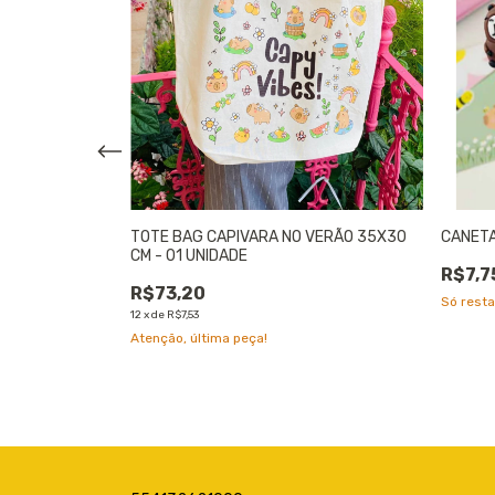
S DE DISCOS A5
TOTE BAG CAPIVARA NO VERÃO 35X30
CANETA
CM - 01 UNIDADE
R$7,7
R$73,20
Só rest
12
x
de
R$7,53
Atenção, última peça!