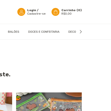
Login
/
Carrinho
(
0
)
Cadastre-se
R$0,00
BALÕES
DOCES E CONFEITARIA
DECORAÇÃO
EMBALAGN
ste.