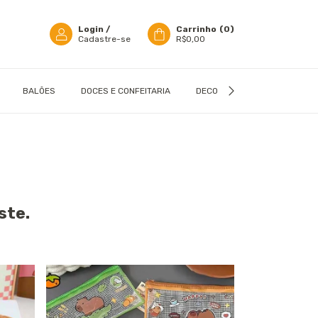
Login
/
Carrinho
(
0
)
Cadastre-se
R$0,00
BALÕES
DOCES E CONFEITARIA
DECORAÇÃO
EMBALAGN
ste.