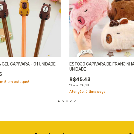
 GEL CAPIVARA - 01 UNIDADE
ESTOJO CAPIVARA DE FRANJINHA
UNIDADE
5
R$45,43
am
5
em estoque!
11
x
de
R$5,08
Atenção, última peça!