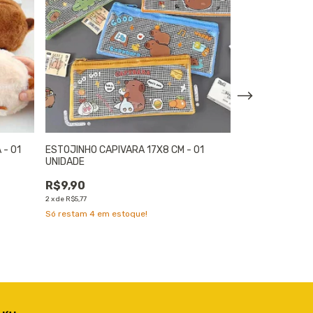
 - 01
ESTOJINHO CAPIVARA 17X8 CM - 01
KIT 3 MARCADO
UNIDADE
MAGNÉTICOS CA
R$9,90
R$17,64
2
x
de
R$5,77
4
x
de
R$5,24
Só restam
4
em estoque!