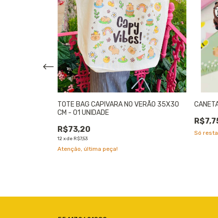
S DE DISCOS A5
TOTE BAG CAPIVARA NO VERÃO 35X30
CANETA
CM - 01 UNIDADE
R$7,7
R$73,20
Só rest
12
x
de
R$7,53
Atenção, última peça!